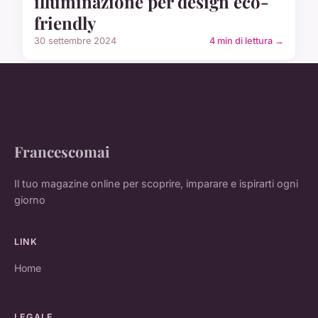
illuminazione per design eco-
friendly
30 settembre 2024
4 min di lettura →
Francescomai
Il tuo magazine online per scoprire, imparare e ispirarti ogni
giorno
LINK
Home
LEGALE