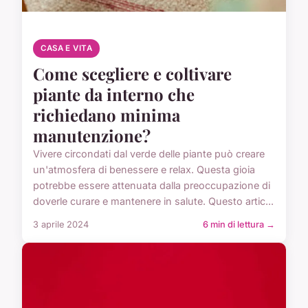
CASA E VITA
Come scegliere e coltivare
piante da interno che
richiedano minima
manutenzione?
Vivere circondati dal verde delle piante può creare
un'atmosfera di benessere e relax. Questa gioia
potrebbe essere attenuata dalla preoccupazione di
doverle curare e mantenere in salute. Questo artic...
3 aprile 2024
6 min di lettura →