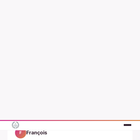
DONNA / MODA
Quali sono i migliori
accorgimenti per indossare un
monile al collo in modo
sofisticato?
François
•
3 aprile 2024
•
7 min de lecture
François
F