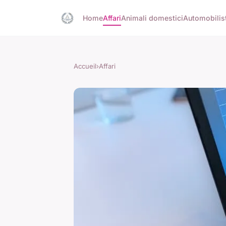
Home
Affari
Animali domestici
Automobilis
Accueil
›
Affari