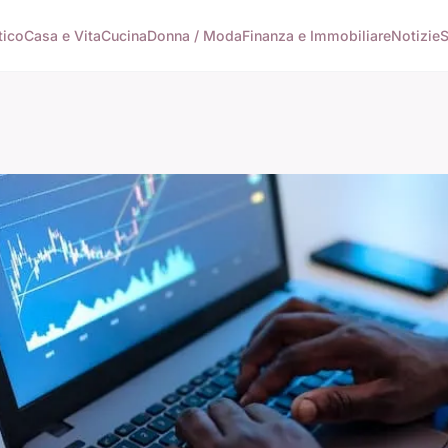
tico
Casa e Vita
Cucina
Donna / Moda
Finanza e Immobiliare
Notizie
S