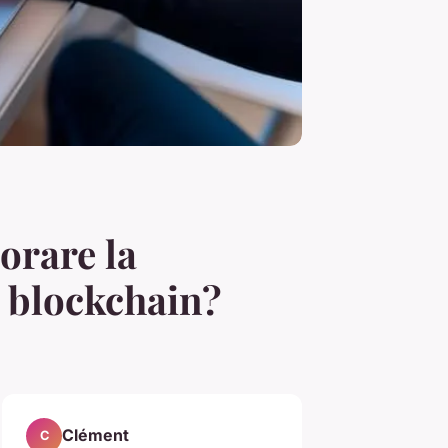
orare la
a blockchain?
Clément
C