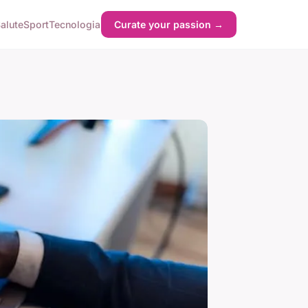
alute
Sport
Tecnologia
Curate your passion →